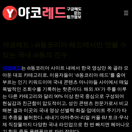
콘
텐
츠
로
바
로
야코레드 | di동코리아 레드에서만 맛볼 수
가
있는 국내 di동의 진수
기
야코레드
는 di동코리아 사이트 내에서 한국 영상만 쏙 골라 모
아둔 대표 카테고리로, 이용자들이 ‘di동코리아 레드’를 줄여
부르는 인기 키워드이며 국내 콘텐츠 마니아들 사이에서 매일
폭발적인 조회수를 기록하는 핫존이다. 해외 AV가 주를 이루
는 다른 카테고리와 달리 90% 이상 한국 중심으로 구성되어
현실감과 친근함이 압도적이고, 성인 콘텐츠 전문가로서 비교
해본 결과 이곳의 국내 영상 선별력·화질·업데이트 주기가 타
의 추종을 불허한다. 새내기 아마추어·리얼 커플·BJ 토크·무삭
제 직장물까지 다양한 국내 라인업으로 한 번 빠지면 헤어나오
기 힘든 중독 플랫폼으로 자리 잡았다.