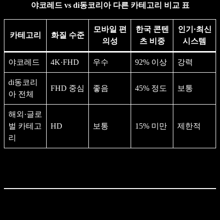
야코레드 vs di동코리아 다른 카테고리 비교 표
모바일 편
한국 콘텐
인기·최신
카테고리
화질 수준
의성
츠 비중
시스템
야코레드
4K·FHD
우수
92% 이상
강력
di동코리
FHD 중심
좋음
45% 정도
보통
아 전체
해외·글로
벌 카테고
HD
보통
15% 미만
제한적
리