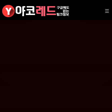
콘
텐
츠
로
바
로
가
기