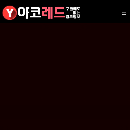
콘
텐
츠
로
바
로
가
기