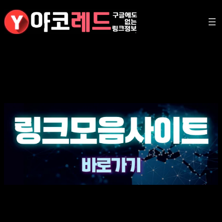
콘
텐
츠
로
바
로
가
기